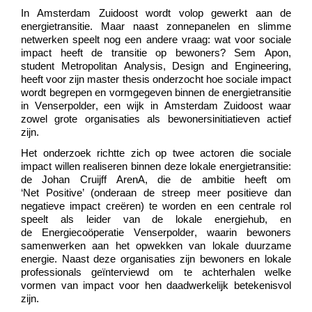
In Amsterdam Zuidoost wordt volop gewerkt aan de
energietransitie. Maar naast zonnepanelen en slimme
netwerken speelt nog een andere vraag:
wat voor sociale
impact heeft de transitie op bewoners?
Sem
Apon
,
student
Metropolitan
Analysis, Design
and
Engineering,
heeft voor zijn master thesis onderzocht hoe sociale impact
wordt begrepen en vormgegeven binnen de energietransitie
in
Venserpolder
, een wijk in Amsterdam Zuidoost waar
zowel grote organisaties als bewonersinitiatieven actief
zijn.
Het onderzoek richtte zich op twee actoren die sociale
impact willen realiseren binnen deze lokale energietransitie:
de
Johan Cruijff
ArenA
, die de ambitie heeft om
‘Net
Positive
’
(onderaan de streep meer
positieve
dan
negatieve impact creëren)
te worden en een centrale rol
speelt als leider van de lokale
energiehu
b
, en
de
Energiecoöperatie
Venserpolde
r
, waarin bewoners
samenwerken aan het opwekken van lokale duurzame
energie. Naast deze organisaties zijn bewoners en lokale
professionals geïnterviewd om te achterhalen welke
vormen van impact voor hen daadwerkelijk betekenisvol
zijn.