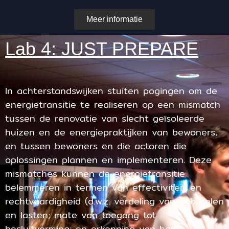
Meer informatie
Lab 4: JUST PREPARE
In achterstandswijken stuiten pogingen om de
energietransitie te realiseren op een mismatch
tussen de renovatie van slecht geïsoleerde
huizen en de energiepraktijken van bewoners,
en tussen bewoners en die actoren die
oplossingen plannen en implementeren. Deze
mismatches kunnen de energietransitie
belemmeren in termen van effectiviteit en
rechtvaardigheid (d.w.z. verdeling van voordelen
en lasten; mate van toegang tot
besluitvorming; en erkenning van hoe