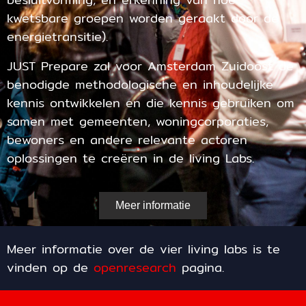
kwetsbare groepen worden geraakt door de
energietransitie).
​JUST Prepare zal voor Amsterdam Zuidoost de
benodigde methodologische en inhoudelijke
kennis ontwikkelen en die kennis gebruiken om
samen met gemeenten, woningcorporaties,
bewoners en andere relevante actoren
oplossingen te creëren in de living Labs.
Meer informatie
Meer informatie over de vier living labs is te
vinden op de
openresearch
pagina.