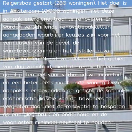
Reigersbos gestart (280 woningen). Het doel is
in Amsterdam 10.000 woningen met deze
aanpak energieneutraal te renoveren. Er
worden verschillende renovatiepakketten
aangeboden waarbij er keuzes zijn voor het
vernieuwen van de gevel, de
warmtevoorziening en het installeren van
zonnepanelen. Naast voordelen op het gebied
van duurzaamheid, biedt de renovatie een
groot potentieel voor verhoogd wooncomfort
en een beter leefklimaat in de woning. Deze
aanpak is er bovendien op gericht de sociaal-
economische positie van de bewoners te
vergroten door met de renovatie te besparen
op energiegebruik en onderhoud en de
woonlasten minimaal neutraal te houden.